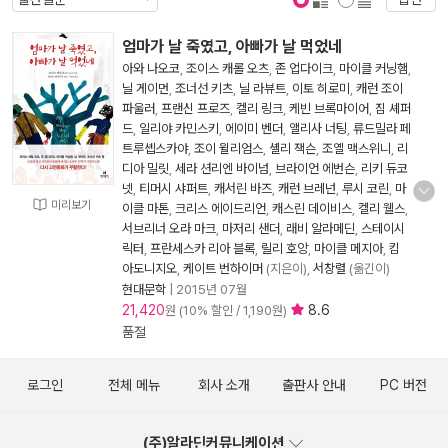
표지 보기
표지 안보기
엄마가 날 죽였고, 아빠가 날 먹었네
아와 나오코
,
조이스 캐롤 오츠
,
존 업다이크
,
마이클 커닝햄
,
닐 게이먼
,
조너선 키츠
,
닐 라뷰트
,
이토 히로미
,
캐런 조이
파울러
,
프랜신 프로즈
,
켈리 링크
,
케빈 브록마이어
,
짐 셰퍼
드
,
일리야 카민스키
,
에이미 벤더
,
앨리사 너팅
,
류드밀라 페
트루솁스카야
,
조이 윌리엄스
,
셸리 잭슨
,
조옐 맥스위니
,
리
디아 밀릿
,
세라 션리엔 바이넘
,
브라이언 에번슨
,
리키 듀코
넷
,
티머시 샤퍼트
,
캐서린 바즈
,
캐런 브레넌
,
루시 코린
,
마
미리보기
이클 마톤
,
크리스 에이드리언
,
캐스린 데이비스
,
켈리 웰스
,
서브리너 오라 마크
,
마저리 샌더
,
래비 알라메딘
,
스테이시
릭터
,
프란세스카 리아 블록
,
릴리 호앙
,
마이클 메지아
,
킴
아도니지오
,
케이트 번하이머
(지은이),
서창렬
(옮긴이)
현대문학
|
2015년 07월
21,420
8.6
원 (10% 할인 / 1,190원)
품절
로그인
전체 메뉴
회사 소개
출판사 안내
PC 버전
(주)알라딘커뮤니케이션