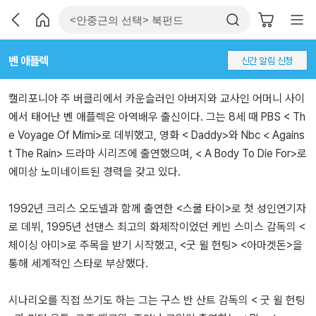
벤 애플렉
신간 알림 신청
캘리포니아 주 버클리에서 카운슬러인 아버지와 교사인 어머니 사이
에서 태어난 벤 애플렉은 아역배우 출신이다. 그는 8세 때 PBS < Th
e Voyage Of Mimi>로 데뷔했고, 영화 < Daddy>와 Nbc < Agains
t The Rain> 드라마 시리즈에 출연했으며, < A Body To Die For>로
에미상 노미네이트된 경력을 갖고 있다.
1992년 크리스 오도넬과 함께 출연한 <스쿨 타이>로 첫 성인연기자
로 데뷔, 1995년 선댄스 최고의 화제작이었던 케빈 스미스 감독의 <
체이싱 아미>로 주목을 받기 시작했고, <굿 윌 헌팅> <아마겟돈>을
통해 세계적인 스타로 부상했다.
시나리오를 직접 쓰기도 하는 그는 구스 반 산트 감독의 < 굿 윌 헌팅