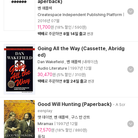
aperback)
벤 애플렉
Createspace Independent Publishing Platform
|
2016년 07월
11,700
원 (18% 할인 / 590원)
택배
로 주문하면
8월 14일 출고
변경
Going All the Way (Cassette, Abridg
ed)
Dan Wakefield
,
벤 애플렉
(내레이션)
Audio Literature
|
1997년 12월
30,470
원 (5% 할인 / 310원)
택배
로 주문하면
8월 24일 출고
변경
Good Will Hunting (Paperback)
- A Scr
eenplay
맷 데이먼
,
벤 애플렉
,
구스 반 산트
Miramax
|
1997년 12월
17,570
원 (18% 할인 / 880원)
품절