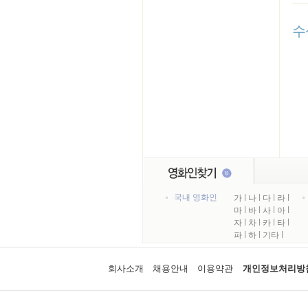
수
국내 영화인
가
l
나
l
다
l
라
l
마
l
바
l
사
l
아
l
자
l
차
l
카
l
타
l
파
l
하
l
기타
l
회사소개
채용안내
이용약관
개인정보처리방