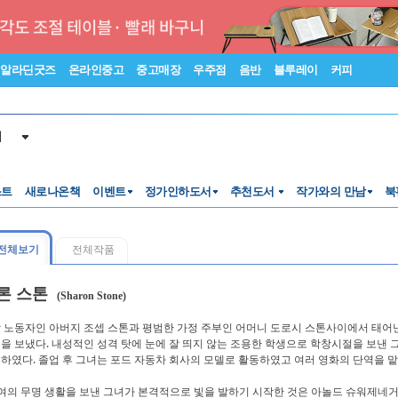
알라딘굿즈
온라인중고
중고매장
우주점
음반
블루레이
커피
서
스트
새로나온책
이벤트
정가인하도서
추천도서
작가와의 만남
북
전체보기
전체작품
론 스톤
(Sharon Stone)
 노동자인 아버지 조셉 스톤과 평범한 가정 주부인 어머니 도로시 스톤사이에서 태어
을 보냈다. 내성적인 성격 탓에 눈에 잘 띄지 않는 조용한 학생으로 학창시절을 보낸
하였다. 졸업 후 그녀는 포드 자동차 회사의 모델로 활동하였고 여러 영화의 단역을 
여의 무명 생활을 보낸 그녀가 본격적으로 빛을 발하기 시작한 것은 아놀드 슈워제네