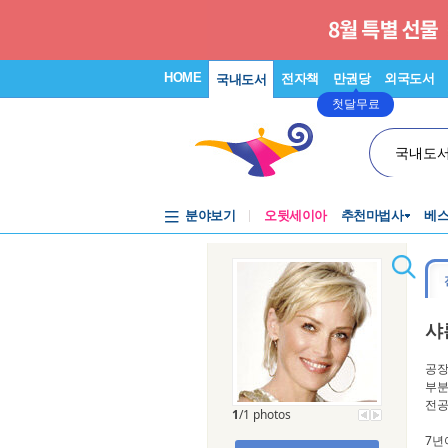
HOME
전자책
만권당
외국도서
국내도서
첫달무료
국내도
분야보기
오뒷세이아
추천마법사
베
샤
공장
부분
전공
1
/1 photos
7년