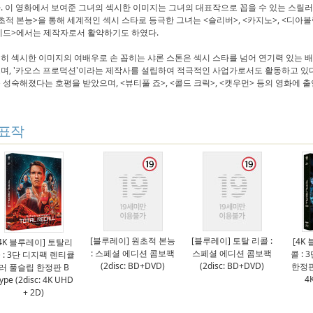
. 이 영화에서 보여준 그녀의 섹시한 이미지는 그녀의 대표작으로 꼽을 수 있는 스릴러
초적 본능>을 통해 세계적인 섹시 스타로 등극한 그녀는 <슬리버>, <카지노>, <디아볼릭
데드>에서는 제작자로서 활약하기도 하였다.
히 섹시한 이미지의 여배우로 손 꼽히는 샤론 스톤은 섹시 스타를 넘어 연기력 있는 
며, '카오스 프로덕션'이라는 제작사를 설립하여 적극적인 사업가로서도 활동하고 있다.
 성숙해졌다는 호평을 받았으며, <뷰티풀 죠>, <콜드 크릭>, <캣우먼> 등의 영화에
표작
[블루레이] 원초적 본능
[블루레이] 토탈 리콜 :
[4K
[4K 블루레이] 토탈리
: 스페셜 에디션 콤보팩
스페셜 에디션 콤보팩
콜 :
 : 3단 디지팩 렌티큘
(2disc: BD+DVD)
(2disc: BD+DVD)
한정판 
러 풀슬립 한정판 B
4
ype (2disc: 4K UHD
+ 2D)