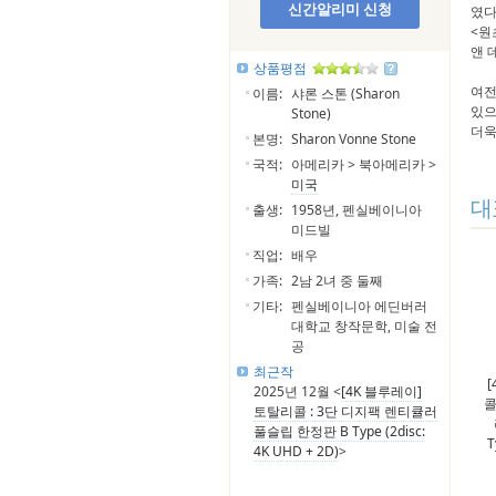
신간알리미 신청
였다
<원
앤 
상품평점
여전
이름:
샤론 스톤 (Sharon
있으
Stone)
더욱
본명:
Sharon Vonne Stone
국적:
아메리카 > 북아메리카 >
미국
대
출생:
1958년, 펜실베이니아
미드빌
직업:
배우
가족:
2남 2녀 중 둘째
기타:
펜실베이니아 에딘버러
대학교 창작문학, 미술 전
공
최근작
2025년 12월 <
[4K 블루레이]
콜
토탈리콜 : 3단 디지팩 렌티큘러
풀슬립 한정판 B Type (2disc:
T
4K UHD + 2D)
>