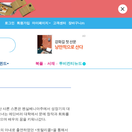
로그인
회원가입
마이페이지
고객센터
장바구니
(0)
펀드
북플
서재
투비컨티뉴드
창작플랫폼
투비컨티뉴드
난 샤론 스톤은 펜실베니아주에서 성장기의 대
 그녀는 에딘버러 대학에서 문예 창작과 회화를
맡으며 배우의 꿈을 키워나갔다.
거의 아내로 출연하였던 <토탈리콜>을 통해서