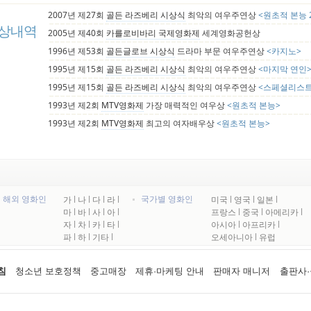
2007년 제27회
골든 라즈베리 시상식
최악의 여우주연상
<원초적 본능 
상내역
2005년 제40회
카를로비바리 국제영화제
세계영화공헌상
1996년 제53회
골든글로브 시상식
드라마 부문 여우주연상
<카지노>
1995년 제15회
골든 라즈베리 시상식
최악의 여우주연상
<마지막 연인
1995년 제15회
골든 라즈베리 시상식
최악의 여우주연상
<스페셜리스트
1993년 제2회
MTV영화제
가장 매력적인 여우상
<원초적 본능>
1993년 제2회
MTV영화제
최고의 여자배우상
<원초적 본능>
해외 영화인
국가별 영화인
가
l
나
l
다
l
라
l
미국
l
영국
l
일본
l
마
l
바
l
사
l
아
l
프랑스
l
중국
l
아메리카
l
자
l
차
l
카
l
타
l
아시아
l
아프리카
l
파
l
하
l
기타
l
오세아니아
l
유럽
침
청소년 보호정책
중고매장
제휴·마케팅 안내
판매자 매니저
출판사·