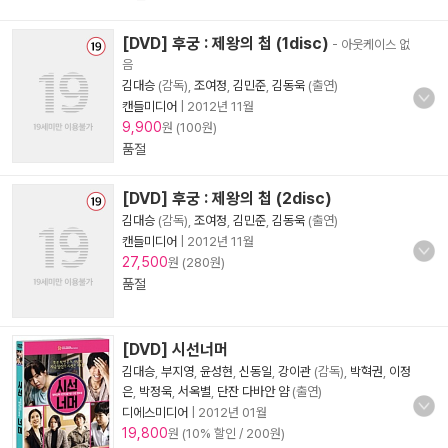
[DVD] 후궁 : 제왕의 첩 (1disc)
- 아웃케이스 없
음
김대승
(감독),
조여정
,
김민준
,
김동욱
(출연)
캔들미디어
|
2012년 11월
9,900
원 (100원)
품절
[DVD] 후궁 : 제왕의 첩 (2disc)
김대승
(감독),
조여정
,
김민준
,
김동욱
(출연)
캔들미디어
|
2012년 11월
27,500
원 (280원)
품절
[DVD] 시선너머
김대승
,
부지영
,
윤성현
,
신동일
,
강이관
(감독),
박혁권
,
이정
은
,
박정욱
,
서옥별
,
단잔 다바안 얌
(출연)
디에스미디어
|
2012년 01월
19,800
원 (10% 할인 / 200원)