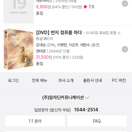
아트서비스
|
2005년 08월
9,900
7.0
원 (64% 할인 / 100원)
품절
[DVD] 번지 점프를 하다
- 시나리오 화보집 포함 스
페셜 패키지
김대승
(감독),
이병헌
,
이은주
,
여현수
(출연)
엔터원
|
2004년 12월
21,500
원 (15% 할인 / 220원)
품절
로그인
전체 메뉴
회사 소개
출판사 안내
PC 버전
(주)알라딘커뮤니케이션
1544-2514
일반문의 (발신자 부담)
1:1 문의
FAQ