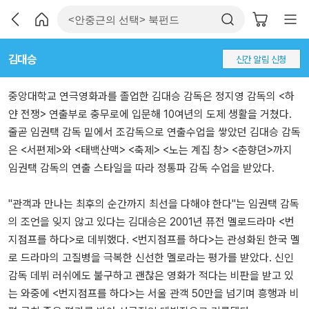
김대승
신간 알림 신청
중앙대학교 연극영화과를 졸업한 김대승 감독은 정지영 감독의 <하
얀 전쟁> 연출부로 충무로에 입문해 10여년의 도제 생활을 거쳤다.
줄곧 임권택 감독 밑에서 조감독으로 연출수업을 쌓았던 김대승 감독
은 <서편제>와 <태백산맥> <축제> <노는 계집 창> <춘향뎐>까지
임권택 감독의 연출 스타일을 따라 정통파 감독 수업을 받았다.
"관객과 만나는 최후의 순간까지 최선을 다해야 한다"는 임권택 감독
의 조언을 잊지 않고 있다는 김대승은 2001년 퓨전 멜로드라마 <번
지점프를 하다>로 데뷔했다. <번지점프를 하다>는 관성화된 한국 멜
로 드라마의 고질병을 극복한 신선한 멜로라는 평가를 받았다. 신인
감독 데뷔 러쉬에도 불구하고 괜찮은 영화가 적다는 비판을 받고 있
는 와중에 <번지점프를 하다>는 서울 관객 50만을 넘기며 흥행과 비