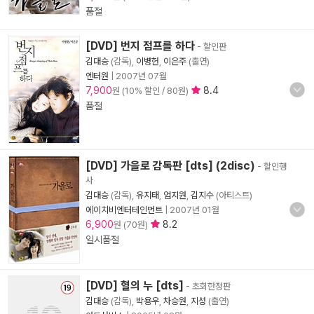
품절
[DVD] 번지 점프를 하다
- 할인판
김대승
(감독),
이병헌
,
이은주
(출연)
엔터원
|
2007년 07월
7,900
8.4
원 (10% 할인 / 80원)
품절
[DVD] 가을로 감독판 [dts] (2disc)
- 할인행
사
김대승
(감독),
유지태
,
엄지원
,
김지수
(아티스트)
에이치비엔터테인먼트
|
2007년 01월
6,900
8.2
원 (70원)
일시품절
[DVD] 혈의 누 [dts]
- 초회한정판
김대승
(감독),
박용우
,
차승원
,
지성
(출연)