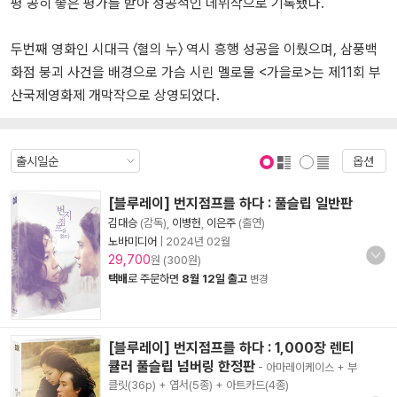
평 공히 좋은 평가를 받아 성공적인 데뷔작으로 기록됐다.
두번째 영화인 시대극 〈혈의 누〉 역시 흥행 성공을 이뤘으며, 삼풍백
화점 붕괴 사건을 배경으로 가슴 시린 멜로물 <가을로>는 제11회 부
산국제영화제 개막작으로 상영되었다.
옵션
표지 보기
표지 안보기
[블루레이] 번지점프를 하다 : 풀슬립 일반판
김대승
(감독),
이병헌
,
이은주
(출연)
노바미디어
|
2024년 02월
29,700
원 (300원)
택배
로 주문하면
8월 12일 출고
변경
[블루레이] 번지점프를 하다 : 1,000장 렌티
큘러 풀슬립 넘버링 한정판
- 아마레이케이스 + 부
클릿(36p) + 엽서(5종) + 아트카드(4종)