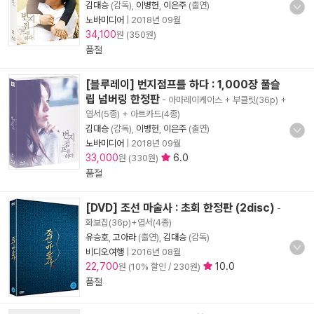
김대승
(감독),
이병헌
,
이은주
(출연)
노바미디어
|
2018년 09월
34,100
원 (350원)
품절
[블루레이] 번지점프를 하다 : 1,000장 풀슬
립 넘버링 한정판
- 아마레이케이스 + 부클릿(36p) +
엽서(5종) + 아트카드(4종)
김대승
(감독),
이병헌
,
이은주
(출연)
노바미디어
|
2018년 09월
33,000
6.0
원 (330원)
품절
[DVD] 조선 마술사 : 초회 한정판 (2disc)
-
화보집(36p)+엽서(4종)
유승호
,
고아라
(출연),
김대승
(감독)
비디오여행
|
2016년 08월
22,700
10.0
원 (10% 할인 / 230원)
품절