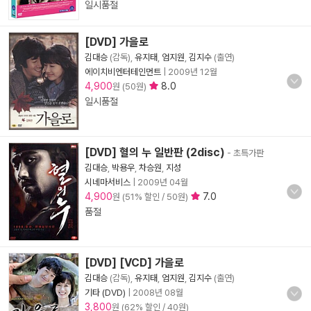
일시품절
[DVD] 가을로
김대승
(감독),
유지태
,
엄지원
,
김지수
(출연)
에이치비엔터테인먼트
|
2009년 12월
4,900
8.0
원 (50원)
일시품절
[DVD] 혈의 누 일반판 (2disc)
- 초특가판
김대승
,
박용우
,
차승원
,
지성
시네마서비스
|
2009년 04월
4,900
7.0
원 (51% 할인 / 50원)
품절
[DVD] [VCD] 가을로
김대승
(감독),
유지태
,
엄지원
,
김지수
(출연)
기타 (DVD)
|
2008년 08월
3,800
원 (62% 할인 / 40원)