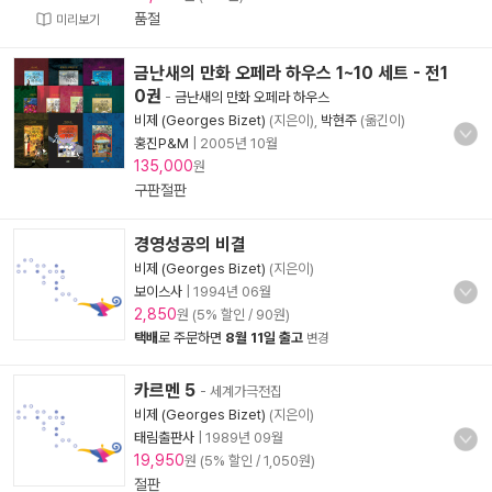
품절
미리보기
금난새의 만화 오페라 하우스 1~10 세트 - 전1
0권
-
금난새의 만화 오페라 하우스
비제 (Georges Bizet)
(지은이),
박현주
(옮긴이)
홍진P&M
|
2005년 10월
135,000
원
구판절판
경영성공의 비결
비제 (Georges Bizet)
(지은이)
보이스사
|
1994년 06월
2,850
원 (5% 할인 / 90원)
택배
로 주문하면
8월 11일 출고
변경
카르멘 5
- 세계가극전집
비제 (Georges Bizet)
(지은이)
태림출판사
|
1989년 09월
19,950
원 (5% 할인 / 1,050원)
절판