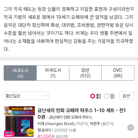
그의 작곡 태도는 등장 인물의 정확하고 치밀한 표현과 구성이라든지
작곡 기법의 새로운 점에서 19세기 오페라에 큰 업적을 남겼다. 그의
음악은 대단히 참신하며 화성, 대위법, 조바꿈법, 관현악법 등은 당시
수준을 훨씬 넘어서는 것이기도 하다. 비제는 우리 생활 주변에서 일
어나는 소재들을 사용하여 현실적인 감동을 주는 극음악을 작곡하였
다.
외국도서
음반
DVD
국내도서
(1)
(512)
(86)
(4)
옵션
표지 보기
표지 안보기
금난새의 만화 오페라 하우스 1~10 세트 - 전1
0권
-
금난새의 만화 오페라 하우스
비제 (Georges Bizet)
(지은이),
박현주
(옮긴이)
형설아이
|
2005년 10월
81,000
원 (810원)