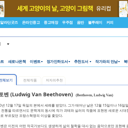
알라딘굿즈
온라인중고
중고매장
우주점
음반
블루레이
커피
서
스트
새로나온책
이벤트
정가인하도서
추천도서
작가와의 만남
북
전체보기
전체작품
저자의추천
벤 (Ludwig Van Beethoven)
(Beethoven, Ludwig Van)
70년 12월 17일 독일의 본에서 세례를 받았다. 그가 태어난 날은 12월 15일이나 1
 전통을 따르면서도 문학계의 동시에 작가 괴테와 실러의 작품에 표현된 새로운 시대
로 부르짖던 프랑스혁명의 이상을 좇았다.
벤은 이전의 어떤 작곡가보다도 생생하게 삶의 철학을 대사 없는 음악으로만 표현해 