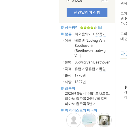
1
/1 photos
위대
신간알리미 신청
그의
년 
다.
상품평점
그의
분류
해외음악가 >
작곡가
데 
이름:
베토벤 (Ludwig Van
Beethoven)
(Beethoven, Ludwig
대
Van)
본명:
Ludwig Van Beethoven
국적:
유럽 > 중유럽 >
독일
출생:
1770년
사망:
1827년
최근작
레
2026년 8월 <
[수입] 모차르트:
기
피아노 협주곡 24번 / 베토벤:
피아노 협주곡 3번
>
이 아티스트의 마니아