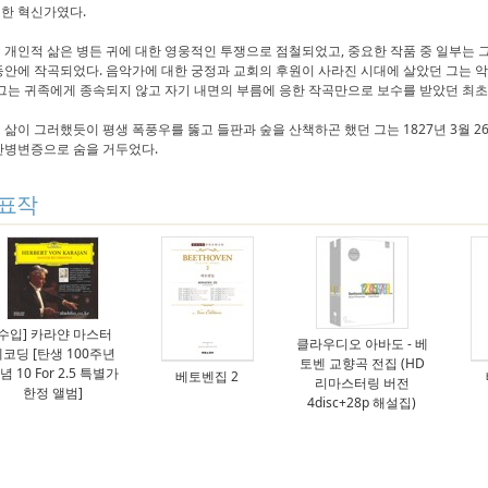
한 혁신가였다.
 개인적 삶은 병든 귀에 대한 영웅적인 투쟁으로 점철되었고, 중요한 작품 중 일부는 그
동안에 작곡되었다. 음악가에 대한 궁정과 교회의 후원이 사라진 시대에 살았던 그는 
 그는 귀족에게 종속되지 않고 자기 내면의 부름에 응한 작곡만으로 보수를 받았던 최
 삶이 그러했듯이 평생 폭풍우를 뚫고 들판과 숲을 산책하곤 했던 그는 1827년 3월 2
간병변증으로 숨을 거두었다.
표작
[수입] 카라얀 마스터
클라우디오 아바도 - 베
코딩 [탄생 100주년
토벤 교향곡 전집 (HD
념 10 For 2.5 특별가
베토벤집 2
리마스터링 버전
한정 앨범]
4disc+28p 해설집)