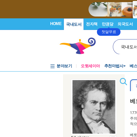
HOME
전자책
만권당
외국도서
국내도서
첫달무료
국내도
분야보기
오뒷세이아
추천마법사
베
베토
17
주의
적으
베토