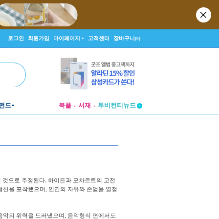
로그인
회원가입
마이페이지
고객센터
장바구니
(0)
펀드
북플
서재
투비컨티뉴드
창작플랫폼
투비컨티뉴드
6일일 것으로 추정된다. 하이든과 모차르트의 고전
정신을 포착했으며, 인간의 자유와 존엄을 열정
음악의 위력을 드러냈으며, 음악형식 면에서도