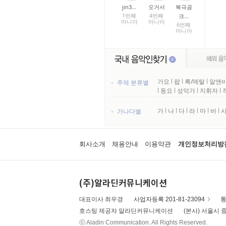
jin3...
오거서
북극곰
1번째
4번째
크...
마니아
마니아
6번째
마니아
가요
l
팝
l
록/메탈
l
알앤비
주제 분류별
l
동요
l
성악가
l
지휘자
l
가
l
나
l
다
l
라
l
마
l
바
l
가나다별
회사소개
채용안내
이용약관
개인정보처리방
(주)알라딘커뮤니케이션
대표이사 최우경
사업자등록 201-81-23094
통
호스팅 제공자 알라딘커뮤니케이션
(본사) 서울시 중
ⓒ Aladin Communication. All Rights Reserved.