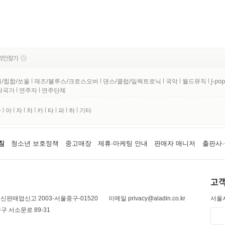
/힙합/쏘울
l
재즈/블루스/크로스오버
l
댄스/클럽/일렉트로닉
l
국악
l
월드뮤직
l
J-pop
작곡가
l
연주자
l
연주단체
사
l
아
l
자
l
차
l
카
l
타
l
파
l
하
l
기타
침
청소년 보호정책
중고매장
제휴·마케팅 안내
판매자 매니저
출판사·
고객
신판매업신고 2003-서울중구-01520
이메일 privacy@aladin.co.kr
서울시
구 서소문로 89-31