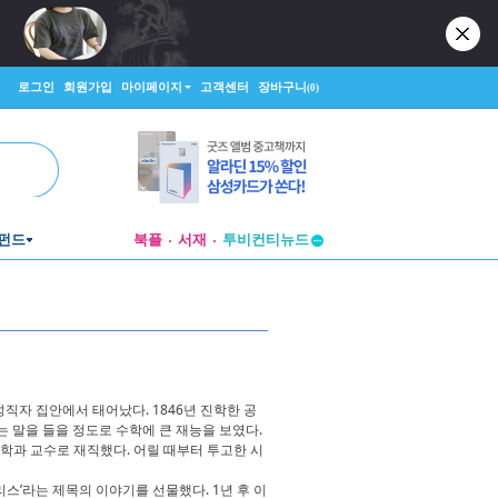
로그인
회원가입
마이페이지
고객센터
장바구니
(0)
펀드
북플
서재
투비컨티뉴드
창작플랫폼
투비컨티뉴드
셔의 성직자 집안에서 태어났다. 1846년 진학한 공
는 말을 들을 정도로 수학에 큰 재능을 보였다.
수학과 교수로 재직했다. 어릴 때부터 투고한 시
리스’라는 제목의 이야기를 선물했다. 1년 후 이