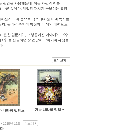
는 필명을 사용했는데, 이는 자신의 이름
여 앞뒤를 바꾼 것이다. 캐럴의 재치가 돋보이는 필명
메이션‧드라마 등으로 각색되며 전 세계 독자들
희, 논리적·수학적 특징이 이 책의 매력으로
에 관한 입문서》, 《헝클어진 이야기》, 《수
호논리학》을 집필하던 중 건강이 악화되어 세상을
다.
모두보기
거울 나라의 앨리스
한 나라의 앨리스
더보기
- 2018년 12월
기다