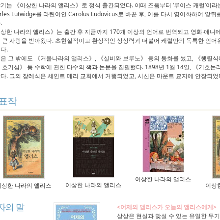
기는 《이상한 나라의 앨리스》로 정식 출간되었다. 이때 즈음부터 ‘루이스 캐럴’이라
arles Lutwidge를 라틴어인 Carolus Ludovicus로 바꾼 후, 이를 다시 영어화하
.
상한 나라의 앨리스》는 출간 후 지금까지 170개 이상의 언어로 번역되고 영화‧애니
 큰 사랑을 받아왔다. 초현실적이고 환상적인 상상력과 더불어 캐럴만의 독특한 언어유
다.
은 그 밖에도 《거울나라의 앨리스》, 《실비와 브루노》 등의 동화를 썼고, 《행렬식
 호기심》 등 수학에 관한 다수의 책과 논문을 집필했다. 1898년 1월 14일, 《기
다. 그의 장례식은 세인트 메리 교회에서 거행되었고, 시신은 마운트 묘지에 안장되었
표작
이상한 나라의 앨리스
이상한 나라의 앨리스
이상한 나라의 앨리스
이상
자의 말
<어제의 앨리스가 오늘의 앨리스에게>
상상은 현실과 맞설 수 있는 유일한 무