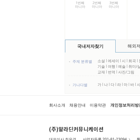
1번째
2번째
3번째
마니아
마니아
마니아
해외
국내저자찾기
소설
l
에세이
l
시
l
희곡
l
주제 분류별
기술
l
여행
l
예술
l
취미/
교재
l
번역
l
사진/그림
가
l
나
l
다
l
라
l
마
l
바
l
가나다별
회사소개
채용안내
이용약관
개인정보처리방
(주)알라딘커뮤니케이션
대표이사 최우경
사업자등록 201-81-23094
통