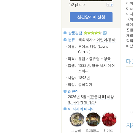
이야
1
/2 photos
Ch
이다
신간알리미 신청
《이
에게
꼽힌
상품평점
캐럴
분류
해외저자 >
어린이/유아
학적
떠났
이름:
루이스 캐럴 (Lewis
Carroll)
국적:
유럽 > 중유럽 >
영국
대
출생:
1832년, 영국 체셔 데어
스버리
사망:
1898년
직업:
동화작가
최근작
2026년 8월 <
[큰글자책] 이상
한 나라의 앨리스
>
이 저자의 마니아
저
보슬비
후애(厚...
하이드