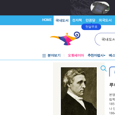
HOME
전자책
만권당
외국도서
국내도서
첫달무료
국내도
분야보기
오뒷세이아
추천마법사
베
루
본명
립학
18
나 
18