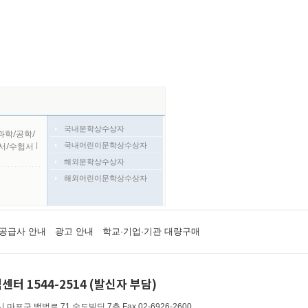
국내문학상수상자
과학/공학/
국내어린이문학상수상자
서/수험서
l
해외문학상수상자
해외어린이문학상수상자
공급사 안내
광고 안내
학교·기업·기관 대량구매
센터 1544-2514 (발신자 부담)
 마포구 백범로 71 숨도빌딩 7층
Fax 02-6926-2600