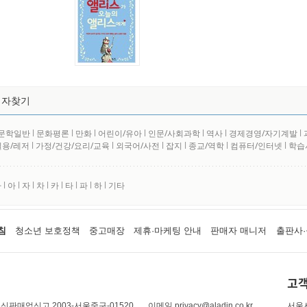
저자찾기
문학일반
l
문화평론
l
만화
l
어린이/유아
l
인문/사회과학
l
역사
l
경제경영/자기계발
l
실용/레저
l
가정/건강/요리/교육
l
외국어/사전
l
잡지
l
종교/역학
l
컴퓨터/인터넷
l
학습
사
l
아
l
자
l
차
l
카
l
타
l
파
l
하
l
기타
침
청소년 보호정책
중고매장
제휴·마케팅 안내
판매자 매니저
출판사·
고객
신판매업신고 2003-서울중구-01520
이메일 privacy@aladin.co.kr
서울시