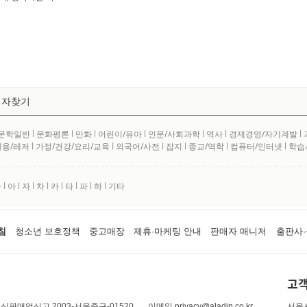
저자찾기
문학일반
l
문화평론
l
만화
l
어린이/유아
l
인문/사회과학
l
역사
l
경제경영/자기계발
l
실용/레저
l
가정/건강/요리/교육
l
외국어/사전
l
잡지
l
종교/역학
l
컴퓨터/인터넷
l
학습
사
l
아
l
자
l
차
l
카
l
타
l
파
l
하
l
기타
침
청소년 보호정책
중고매장
제휴·마케팅 안내
판매자 매니저
출판사·
고객
신판매업신고 2003-서울중구-01520
이메일 privacy@aladin.co.kr
서울시