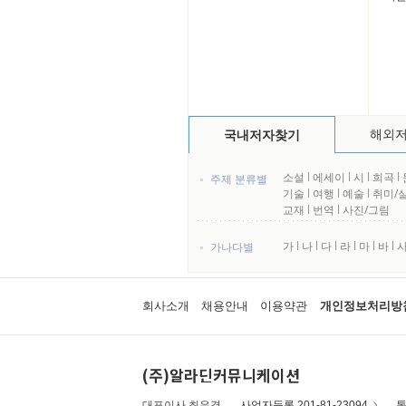
해외
국내저자찾기
소설
l
에세이
l
시
l
희곡
l
주제 분류별
기술
l
여행
l
예술
l
취미/
교재
l
번역
l
사진/그림
가
l
나
l
다
l
라
l
마
l
바
l
가나다별
회사소개
채용안내
이용약관
개인정보처리방
(주)알라딘커뮤니케이션
대표이사 최우경
사업자등록 201-81-23094
통