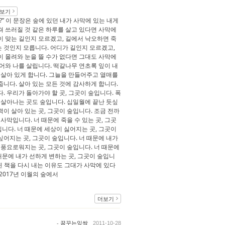
보기
” 이 문장은 숲에 있던 내가 사막에 있는 내게
쳐 쓰러질 것 같은 하루를 살고 있다면 사막에
이 맞는 길인지 모르겠고, 길에서 낙오하면 죽
 것인지 모릅니다. 어디가 길인지 모르겠고,
이 몰려와 눈을 뜰 수가 없다면 그대도 사막에
어와 나를 살립니다. 떡갈나무 연초록 잎이 내
 살아 있게 합니다. 그늘을 만들어주고 열매를
니다. 살아 있는 모든 것에 감사하게 합니다.
. 우리가 돌아가야 할 곳, 그곳이 숲입니다. 폭
 살아나는 곳도 숲입니다. 십일월에 끝난 듯싶
이 살아 있는 곳, 그곳이 숲입니다. 조금 전까
사막입니다. 너 때문에 죽을 수 있는 곳, 그곳
입니다. 너 때문에 세상이 싫어지는 곳, 그곳이
어지는 곳, 그곳이 숲입니다. 너 때문에 내가
 풍요로워지는 곳, 그곳이 숲입니다. 너 때문에
때문에 내가 선하게 변하는 곳, 그곳이 숲입니
된 책을 다시 내는 이유도 그대가 사막에 있다
2017년 이월의 숲에서
더보기
-
꿈꾸는잎싹
2011-10-28