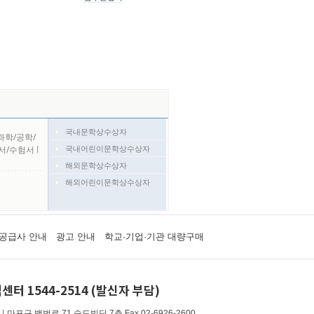
국내문학상수상자
과학/공학/
국내어린이문학상수상자
서/수험서
l
해외문학상수상자
해외어린이문학상수상자
공급사 안내
광고 안내
학교·기업·기관 대량구매
센터 1544-2514 (발신자 부담)
 마포구 백범로 71 숨도빌딩 7층
Fax 02-6926-2600