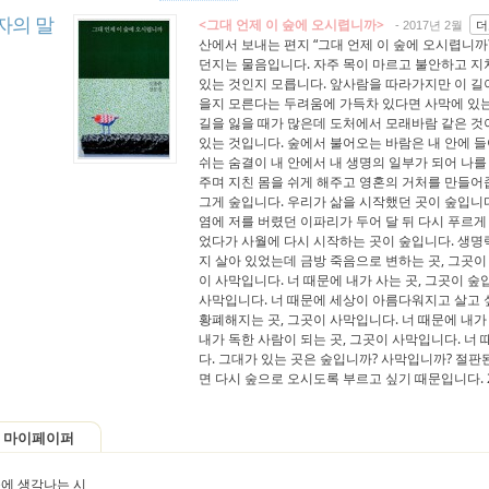
자의 말
<그대 언제 이 숲에 오시렵니까>
더
- 2017년 2월
산에서 보내는 편지 “그대 언제 이 숲에 오시렵니까?
던지는 물음입니다. 자주 목이 마르고 불안하고 지
있는 것인지 모릅니다. 앞사람을 따라가지만 이 길
을지 모른다는 두려움에 가득차 있다면 사막에 있는
길을 잃을 때가 많은데 도처에서 모래바람 같은 것
있는 것입니다. 숲에서 불어오는 바람은 내 안에 들
쉬는 숨결이 내 안에서 내 생명의 일부가 되어 나를
주며 지친 몸을 쉬게 해주고 영혼의 거처를 만들어줍
그게 숲입니다. 우리가 삶을 시작했던 곳이 숲입니다
염에 저를 버렸던 이파리가 두어 달 뒤 다시 푸르게
었다가 사월에 다시 시작하는 곳이 숲입니다. 생명력
지 살아 있었는데 금방 죽음으로 변하는 곳, 그곳이 
이 사막입니다. 너 때문에 내가 사는 곳, 그곳이 숲
사막입니다. 너 때문에 세상이 아름다워지고 살고 싶
황폐해지는 곳, 그곳이 사막입니다. 너 때문에 내가
내가 독한 사람이 되는 곳, 그곳이 사막입니다. 너 
다. 그대가 있는 곳은 숲입니까? 사막입니까? 절판
면 다시 숲으로 오시도록 부르고 싶기 때문입니다. 
마이페이퍼
에 생각나는 시