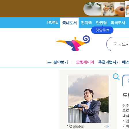
HOME
전자책
만권당
외국도서
국내도서
첫달무료
국내도
분야보기
오뒷세이아
추천마법사
베
도
청주
으로
백석
시집
가야
1
/2 photos