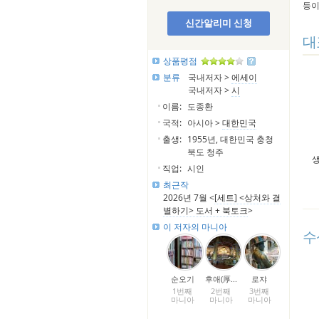
등이
신간알리미 신청
대
상품평점
분류
국내저자 >
에세이
국내저자 >
시
이름:
도종환
국적:
아시아 >
대한민국
출생:
1955년, 대한민국 충청
북도 청주
생
직업:
시인
최근작
2026년 7월 <
[세트] <상처와 결
별하기> 도서 + 북토크
>
이 저자의 마니아
수
순오기
후애(厚...
로쟈
1번째
2번째
3번째
마니아
마니아
마니아