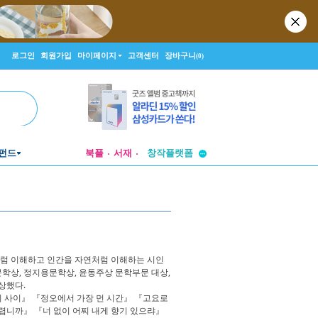
로그인
회원가입
마이페이지
고객센터
장바구니
(0)
투비컨티뉴드
펀드
북플
서재
창작플랫폼
투비컨티뉴드
처럼 이해하고 인간을 자연처럼 이해하는 시인
문학상, 정지용문학상, 윤동주상 문학부문 대상,
상했다.
 사이』 『정오에서 가장 먼 시간』 『고요로
렵니까』 『너 없이 어찌 내게 향기 있으랴』