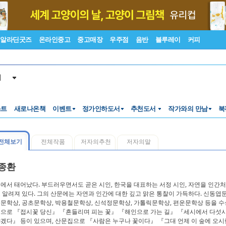
알라딘굿즈
온라인중고
중고매장
우주점
음반
블루레이
커피
서
스트
새로나온책
이벤트
정가인하도서
추천도서
작가와의 만남
북
전체보기
전체작품
저자의추천
저자의말
종환
에서 태어났다. 부드러우면서도 곧은 시인, 한국을 대표하는 서정 시인, 자연을 인간
 알려져 있다. 그의 산문에는 자연과 인간에 대한 깊고 맑은 통찰이 가득하다. 신동엽
문학상, 공초문학상, 박용철문학상, 신석정문학상, 가톨릭문학상, 편운문학상 등을 수
으로 『접시꽃 당신』 『흔들리며 피는 꽃』 『해인으로 가는 길』 『세시에서 다섯시
겠다』 등이 있으며, 산문집으로 『사람은 누구나 꽃이다』 『그대 언제 이 숲에 오시