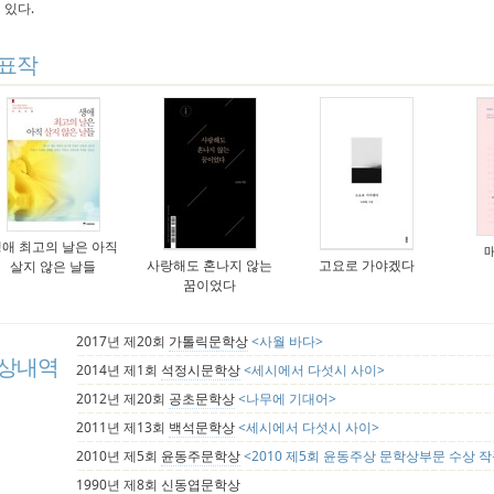
 있다.
표작
애 최고의 날은 아직
매
사랑해도 혼나지 않는
고요로 가야겠다
살지 않은 날들
꿈이었다
2017년 제20회
가톨릭문학상
<사월 바다>
상내역
2014년 제1회
석정시문학상
<세시에서 다섯시 사이>
2012년 제20회
공초문학상
<나무에 기대어>
2011년 제13회
백석문학상
<세시에서 다섯시 사이>
2010년 제5회
윤동주문학상
<2010 제5회 윤동주상 문학상부문 수상 
1990년 제8회
신동엽문학상