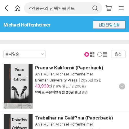
Michael Hoffenheimer
신간 알림 신청
옵션
표지 보기
표지 안보기
Praca w Kalifornii (Paperback)
Anja Muller
,
Michael Hoffenheimer
Bremen University Press
|
2025년 02월
43,960
원 (18% 할인 / 2,200원)
택배
로 주문하면
8월 25일 출고
변경
Trabalhar na Calif?nia (Paperback)
Anja Muller
,
Michael Hoffenheimer