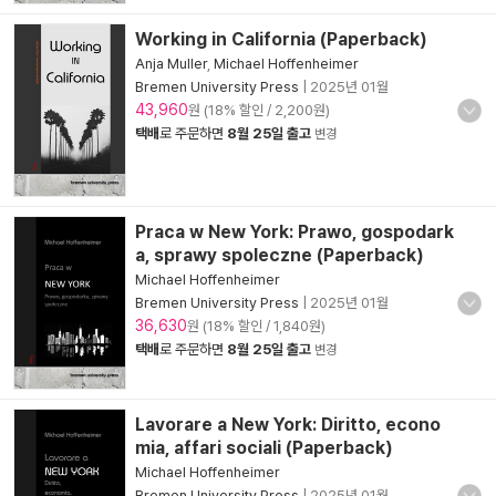
Working in California (Paperback)
Anja Muller
,
Michael Hoffenheimer
Bremen University Press
|
2025년 01월
43,960
원 (18% 할인 / 2,200원)
택배
로 주문하면
8월 25일 출고
변경
Praca w New York: Prawo, gospodark
a, sprawy spoleczne (Paperback)
Michael Hoffenheimer
Bremen University Press
|
2025년 01월
36,630
원 (18% 할인 / 1,840원)
택배
로 주문하면
8월 25일 출고
변경
Lavorare a New York: Diritto, econo
mia, affari sociali (Paperback)
Michael Hoffenheimer
Bremen University Press
|
2025년 01월