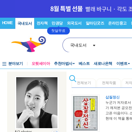
HOME
전자책
만권당
외국도서
알라딘굿즈
온라인중고
국내도서
첫달무료
국내도서
분야보기
오뒷세이아
추천마법사
베스트
새로나온책
이벤트
전체보기
전체작품
저
삽질정신
누군가 저자로서 
가 깨져본 공모전
고픈 마음이다.
현재 이 책을 통
1
/2 photos