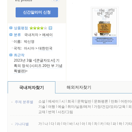
신간알리미 신청
상품평점
분류
국내저자 >
에세이
이름:
박신영
국적:
아시아 >
대한민국
최근작
2023년 3월 <
[큰글자도서] 기
획의 정석 (시리즈 20만 부 기념
특별판)
>
해외저자찾기
국내저자찾기
소설
l
에세이
l
시
l
희곡
l
문학일반
l
문화평론
l
만화
l
어린이
주제 분류별
기술
l
여행
l
예술
l
취미/실용/레저
l
가정/건강/요리/교육
l
외
교재
l
번역
l
사진/그림
가
l
나
l
다
l
라
l
마
l
바
l
사
l
아
l
자
l
차
l
카
l
타
l
파
l
하
l
기타
가나다별