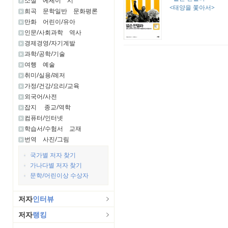
소설
에세이
시
<태양을 쫓아서>
희곡
문학일반
문화평론
만화
어린이/유아
인문/사회과학
역사
경제경영/자기계발
과학/공학/기술
여행
예술
취미/실용/레저
가정/건강/요리/교육
외국어/사전
잡지
종교/역학
컴퓨터/인터넷
학습서/수험서
교재
번역
사진/그림
국가별 저자 찾기
가나다별 저자 찾기
문학/어린이상 수상자
저자
인터뷰
저자
랭킹