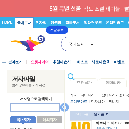
HOME
전자책
만권당
외국도서
알라딘굿즈
온라인중고
국내도서
첫달무료
국내도서
분야보기
오뒷세이아
추천마법사
베스트
새로나온책
이벤트
저자파일
추천국가
아메리카
함께 공유하는 저자 사전
가나
l
나이지리아
l
남아프리카공화
저자명으로 검색하기
트디부아르
l
탄자니아
l
튀니지
가나다순
|
인기순 ▼
국내저자
해외저자
베로니크 타조
(Veron
<넬슨 만델라>