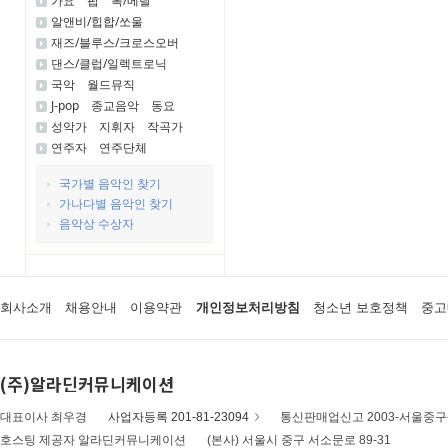
가요
팝
록/메탈
알앤비/힙합/쏘울
재즈/블루스/크로스오버
댄스/클럽/일렉트로닉
국악
월드뮤직
J-pop
종교음악
동요
성악가
지휘자
작곡가
연주자
연주단체
국가별 음악인 찾기
가나다별 음악인 찾기
음악상 수상자
회사소개
채용안내
이용약관
개인정보처리방침
청소년 보호정책
중고
(주)알라딘커뮤니케이션
대표이사 최우경
사업자등록 201-81-23094
통신판매업신고 2003-서울중구-
호스팅 제공자 알라딘커뮤니케이션
(본사) 서울시 중구 서소문로 89-31