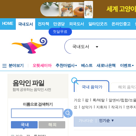
HOME
전자책
만권당
외국도서
알라딘굿즈
온라인중고
국내도서
첫달무료
국내도서
분야보기
오뒷세이아
추천마법사
베스트
새로나온책
이벤트
음악인 파일
국내 음악가
해외 음악
함께 공유하는 음악인 사전
가요
l
팝
l
록/메탈
l
알앤비/힙합/쏘
이름으로 검색하기
요
l
성악가
l
지휘자
l
작곡가
l
연주
가나다순
|
인기순 ▼
국 내
해 외