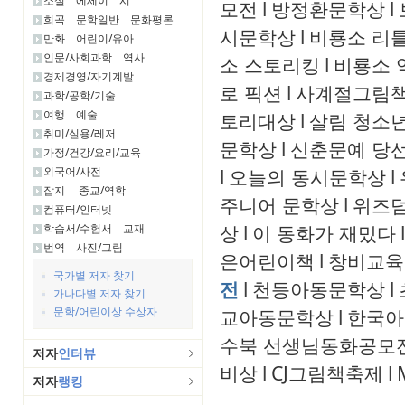
소설
에세이
시
모전
l
방정환문학상
l
희곡
문학일반
문화평론
시문학상
l
비룡소 리
만화
어린이/유아
인문/사회과학
역사
소 스토리킹
l
비룡소 
경제경영/자기계발
로 픽션
l
사계절그림
과학/공학/기술
여행
예술
토리대상
l
살림 청소
취미/실용/레저
문학상
l
신춘문예 당
가정/건강/요리/교육
외국어/사전
l
오늘의 동시문학상
l
잡지
종교/역학
주니어 문학상
l
위즈
컴퓨터/인터넷
상
l
이 동화가 재밌다
l
학습서/수험서
교재
번역
사진/그림
은어린이책
l
창비교육
국가별 저자 찾기
전
l
천등아동문학상
l
가나다별 저자 찾기
문학/어린이상 수상자
교아동문학상
l
한국아
수북 선생님동화공모
저자
인터뷰
비상
l
CJ그림책축제
l
저자
랭킹