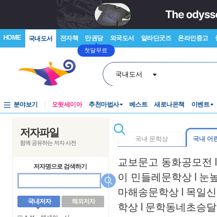
HOME
전자책
만권당
외국도서
알라딘굿즈
온라인중고
국내도서
첫달무료
국내도서
분야보기
오뒷세이아
추천마법사
베스트
새로나온책
이벤트
저자파일
국내 문학상
국내 어
함께 공유하는 저자 사전
교보문고 동화공모전
l
저자명으로 검색하기
이 민들레문학상
l
눈
마해송문학상
l
목일신
국내저자
해외저자
학상
l
문학동네초승달