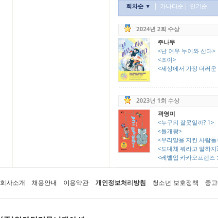
회차순 ▼
|
가나다순
|
인기순
2024년 2회 수상
주나무
<난 여우 누이와 산다>
<조이>
<세상에서 가장 더러운
2023년 1회 수상
곽영미
<누구의 잘못일까? 1>
<들개왕>
<우리말을 지킨 사람들
<도대체 뭐라고 말하지? :
<레벨업 카카오프렌즈 
회사소개
채용안내
이용약관
개인정보처리방침
청소년 보호정책
중고